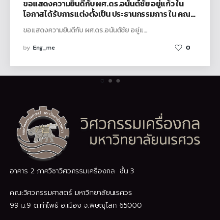
ขอแสดงความยินดีกับ ผศ.ดร.อนันต์ชัย อยู่แก้ว ใน
โอกาสได้รับการแต่งตั้งเป็น ประธานกรรมการ ใน คณะ
กรรมการกำกับโครงการ การศึกษาและจัดทำข้อเสนอ
ขอแสดงความยินดีกับ ผศ.ดร.อนันต์ชัย อยู่แ…
แนะเชิงนโยบาย ด้านยานยนต์เชื่อมต่อและขับขี่
อัตโนมัติ
by
Eng_me
0
อาคาร 2 ภาควิชาวิศวกรรมเครื่องกล ชั้น 3
คณะวิศวกรรมศาสตร์ มหาวิทยาลัยนเรศวร
99 ม.9 ต.ท่าโพธิ์ อ.เมือง จ.พิษณุโลก 65000