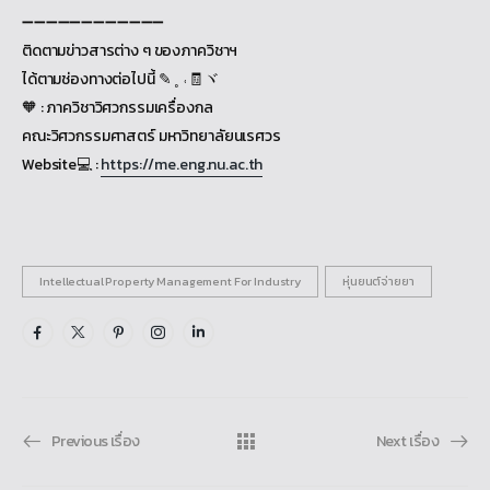
➖➖➖➖➖➖➖➖➖➖➖➖
ติดตามข่าวสารต่าง ๆ ของภาควิชาฯ
ได้ตามช่องทางต่อไปนี้ ✎ ˳ ˓🧾ヾ
🧡 : ภาควิชาวิศวกรรมเครื่องกล
คณะวิศวกรรมศาสตร์ มหาวิทยาลัยนเรศวร
Website💻 :
https://me.eng.nu.ac.th
Intellectual Property Management For Industry
หุ่นยนต์จ่ายยา
Previous เรื่อง
Next เรื่อง