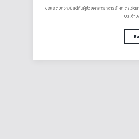
ขอแสดงความยินดีกับผู้ช่วยศาสตราจารย์ ผศ.ดร.รัตนา ก
ประจำปี
Re