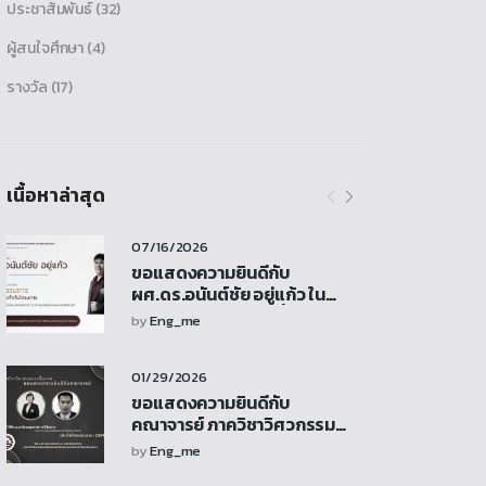
ประชาสัมพันธ์
(32)
ผู้สนใจศึกษา
(4)
รางวัล
(17)
เนื้อหาล่าสุด
07/16/2026
ขอแสดงความยินดีกับ
ผศ.ดร.อนันต์ชัย อยู่แก้ว ใน
โอกาสได้รับการแต่งตั้งเป็น
by
Eng_me
ประธานกรรมการ ใน คณะ
กรรมการกำกับโครงการ การ
01/29/2026
ศึกษาและจัดทำข้อเสนอแนะเชิง
นโยบาย ด้านยานยนต์เชื่อมต่อ
ขอแสดงความยินดีกับ
และขับขี่อัตโนมัติ
คณาจารย์ ภาควิชาวิศวกรรม
เครื่องกล ที่ได้รับทุนสนับสนุน
by
Eng_me
การวิจัยจากงบประมาณรายได้