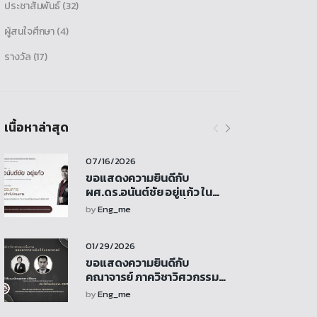
ประชาสัมพันธ์
(32)
ผู้สนใจศึกษา
(4)
รางวัล
(17)
เนื้อหาล่าสุด
07/16/2026
ขอแสดงความยินดีกับ
ผศ.ดร.อนันต์ชัย อยู่แก้ว ใน
โอกาสได้รับการแต่งตั้งเป็น
by
Eng_me
ประธานกรรมการ ใน คณะ
กรรมการกำกับโครงการ การ
01/29/2026
ศึกษาและจัดทำข้อเสนอแนะเชิง
นโยบาย ด้านยานยนต์เชื่อมต่อ
ขอแสดงความยินดีกับ
และขับขี่อัตโนมัติ
คณาจารย์ ภาควิชาวิศวกรรม
เครื่องกล ที่ได้รับทุนสนับสนุน
by
Eng_me
การวิจัยจากงบประมาณรายได้