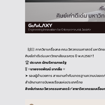
🙌🏻 ภาควิชาเครื่องกล คณะวิศวกรรมศาสตร์ มหาวิทยาลั
ศิษย์เก่าดีเด่น มหาวิทยาลัยนเรศวร ปี พ.ศ.2567 ❗️
🏆
ประเภท นักบริหารภาครัฐ
🎖️ ⭐️
นายขจรพัฒน์ มากลิ่น
⭐️
➤ รองผู้อำนวยการ สายงานกำกับมาตรฐานความปลอดภั
สำนักงานการบินพลเรือนแห่งประเทศไทย
ศิษย์เก่าคณะวิศวกรรมศาสตร์✅สาขาวิศวกรรมเครื่อง