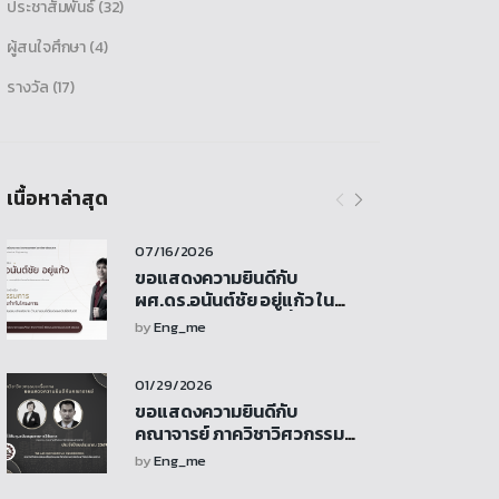
ประชาสัมพันธ์
(32)
ผู้สนใจศึกษา
(4)
รางวัล
(17)
เนื้อหาล่าสุด
07/16/2026
ขอแสดงความยินดีกับ
ผศ.ดร.อนันต์ชัย อยู่แก้ว ใน
โอกาสได้รับการแต่งตั้งเป็น
by
Eng_me
ประธานกรรมการ ใน คณะ
กรรมการกำกับโครงการ การ
01/29/2026
ศึกษาและจัดทำข้อเสนอแนะเชิง
นโยบาย ด้านยานยนต์เชื่อมต่อ
ขอแสดงความยินดีกับ
และขับขี่อัตโนมัติ
คณาจารย์ ภาควิชาวิศวกรรม
เครื่องกล ที่ได้รับทุนสนับสนุน
by
Eng_me
การวิจัยจากงบประมาณรายได้