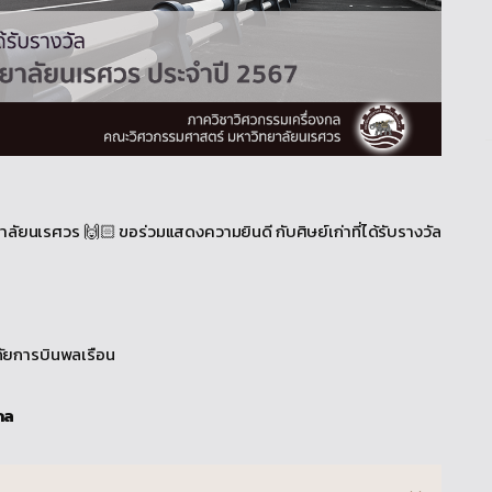
ยนเรศวร 🙌🏻 ขอร่วมแสดงความยินดี กับศิษย์เก่าที่ได้รับรางวัล
ยการบินพลเรือน
กล