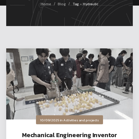
/
/
Home
Blog
Tag - Hydraulic
10/09/2025
in
Activities and projects
Mechanical Engineering Inventor