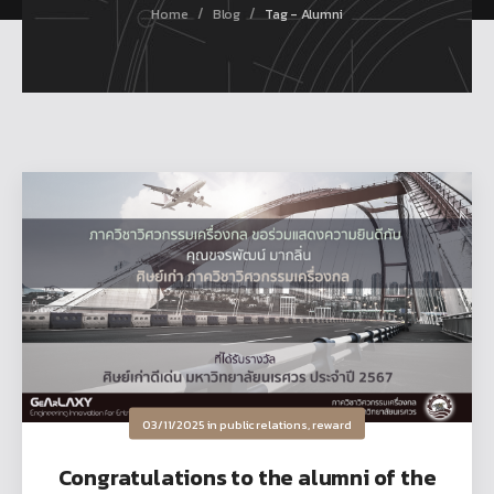
/
/
Home
Blog
Tag - Alumni
03/11/2025
in
public relations
,
reward
Congratulations to the alumni of the