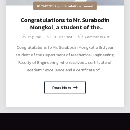
10/04/2024
in
public relations
,
reward
Congratulations to Mr. Surabodin
Mongkol, a student of the
Department of Mechanical
Eng_me
0
Like Post
Comments Off
Engineering, who received a
Congratulations to Mr. Surabodin Mongkol, a 3rd year
certificate of academic excellence
student of the Department of Mechanical Engineering,
and a certificate of outstanding
student achievement for the
Faculty of Engineering, who received a certificate of
academic year 2023.
academic excellence and a certificate of ...
Read More