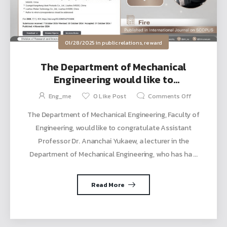
01/28/2025
in
public relations
,
reward
The Department of Mechanical
Engineering would like to
congratulate Assistant Professor Dr.
Eng_me
0
Like Post
Comments Off
Ananchai Yukaew for having his
The Department of Mechanical Engineering, Faculty of
article published in the international
Engineering, would like to congratulate Assistant
journal SCOPUS database (Q1).
Professor Dr. Ananchai Yukaew, a lecturer in the
Department of Mechanical Engineering, who has ha ...
Read More