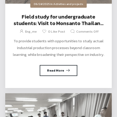
06/24/2025
in
Activities and projects
Field study for undergraduate
students: Visit to Monsanto Thailand
Co., Ltd. and Sahagreen Forest Co.,
Eng_me
0
Like Post
Comments Off
Ltd.
To provide students with opportunities to study actual
industrial production processes beyond classroom
learning, while broadening their perspective on industry.
Read More