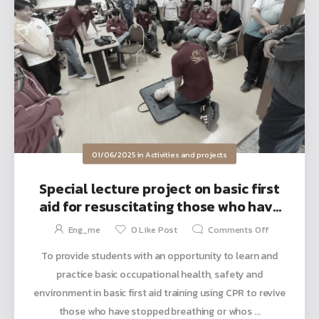
01/06/2025
in
Activities and projects
Special lecture project on basic first
aid for resuscitating those who have
stopped breathing or whose heart
Eng_me
0
Like Post
Comments Off
has stopped beating (CPR)
To provide students with an opportunity to learn and
practice basic occupational health, safety and
environment in basic first aid training using CPR to revive
those who have stopped breathing or whos ...