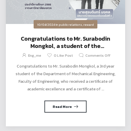
10/04/2024
in
public relations
,
reward
Congratulations to Mr. Surabodin
Mongkol, a student of the
Department of Mechanical
Eng_me
0
Like Post
Comments Off
Engineering, who received a
Congratulations to Mr. Surabodin Mongkol, a 3rd year
certificate of academic excellence
student of the Department of Mechanical Engineering,
and a certificate of outstanding
student achievement for the
Faculty of Engineering, who received a certificate of
academic year 2023.
academic excellence and a certificate of ...
Read More